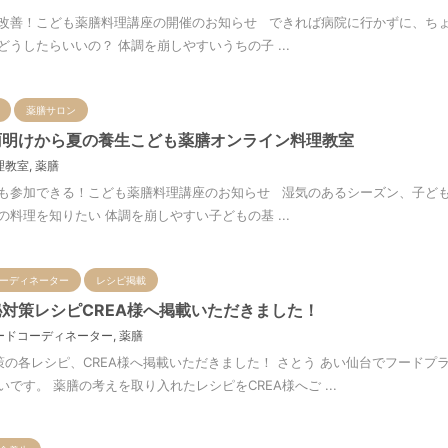
改善！こども薬膳料理講座の開催のお知らせ できれば病院に行かずに、ちょ
うしたらいいの？ 体調を崩しやすいうちの子 ...
薬膳サロン
雨明けから夏の養生こども薬膳オンライン料理教室
理教室
,
薬膳
も参加できる！こども薬膳料理講座のお知らせ 湿気のあるシーズン、子ど
料理を知りたい 体調を崩しやすい子どもの基 ...
ーディネーター
レシピ掲載
秘対策レシピCREA様へ掲載いただきました！
ードコーディネーター
,
薬膳
策の各レシピ、CREA様へ掲載いただきました！ さとう あい仙台でフード
です。 薬膳の考えを取り入れたレシピをCREA様へご ...