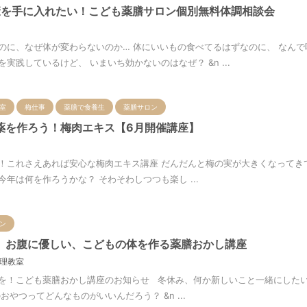
健康を手に入れたい！こども薬膳サロン個別無料体調相談会
のに、なぜ体が変わらないのか… 体にいいもの食べてるはずなのに、 なんで
実践しているけど、 いまいち効かないのはなぜ？ &n ...
室
梅仕事
薬膳で食養生
薬膳サロン
薬を作ろう！梅肉エキス【6月開催講座】
！これさえあれば安心な梅肉エキス講座 だんだんと梅の実が大きくなってき
年は何を作ろうかな？ そわそわしつつも楽し ...
ン
】お腹に優しい、こどもの体を作る薬膳おかし講座
理教室
を！こども薬膳おかし講座のお知らせ 冬休み、何か新しいこと一緒にしたい
おやつってどんなものがいいんだろう？ &n ...