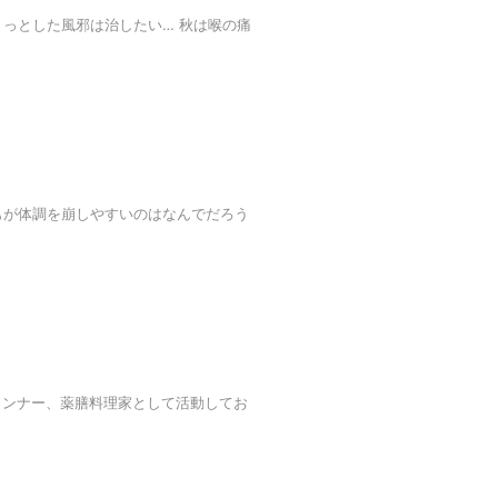
っとした風邪は治したい… 秋は喉の痛
もが体調を崩しやすいのはなんでだろう
プランナー、薬膳料理家として活動してお