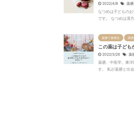
2022/4/8
薬膳
なつめは子どものお
です。 なつめは漢方
薬膳で食養生
薬膳
この薬は子ども
2022/3/26
薬
薬膳、中医学、東洋
す。 私が薬膳と出会