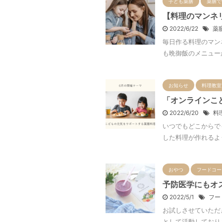
子ども薬膳
薬膳で
【料理のマンネ
2022/6/22
薬
毎日作る料理のマン
も晩御飯のメニューが
お知らせ
料理教室
「オンラインこ
2022/6/20
料
いつでもどこからで
した料理が作れるよう
おやつ
フードコー
予防医学にもオ
2022/5/1
フー
お試しさせていただ
として活動しておりま