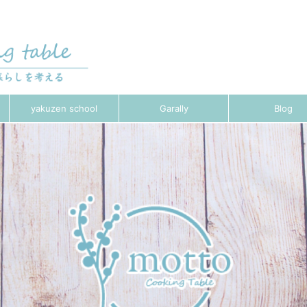
yakuzen school
Garally
Blog