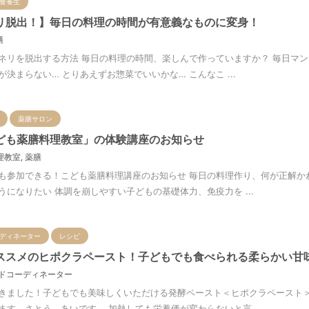
食養生
リ脱出！】毎日の料理の時間が有意義なものに変身！
膳
ネリを脱出する方法 毎日の料理の時間、楽しんで作っていますか？ 毎日マン
決まらない… とりあえずお惣菜でいいかな… こんなこ ...
薬膳サロン
ども薬膳料理教室」の体験講座のお知らせ
理教室
,
薬膳
も参加できる！こども薬膳料理講座のお知らせ 毎日の料理作り、何が正解か
になりたい 体調を崩しやすい子どもの基礎体力、免疫力を ...
ディネーター
レシピ
ススメのヒポクラペースト！子どもでも食べられる柔らかい甘
ドコーディネーター
きました！子どもでも美味しくいただける発酵ペースト＜ヒポクラペースト＞
す、さとう あいです。 加熱しても栄養価が変わらないと言 ...