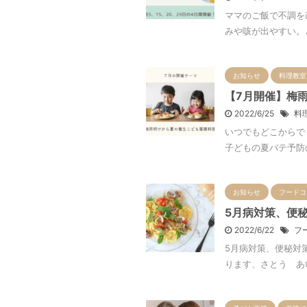
ママのご飯で不調を
みや咳が出やすい。ど
お知らせ
料理教室
【7月開催】梅
2022/6/25
料
いつでもどこからで
子どもの夏バテ予防の
お知らせ
フードコ
5月病対策、便
2022/6/22
フ
5月病対策、便秘対
ります、さとう あい