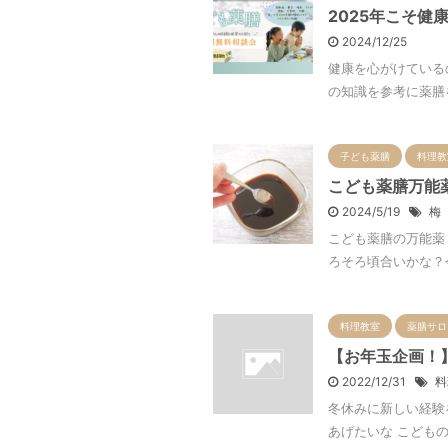
2025年こそ
2024/12/25
健康を心がけている
の知識を参考に薬膳を
子ども薬膳
料理教
こども薬膳万能
2024/5/19
梅
こども薬膳の万能薬
ろそろ頃合いかな？今
料理教室
薬膳サロ
【お年玉企画！
2022/12/31
料
冬休みに新しい経験
あげたいな こどもの