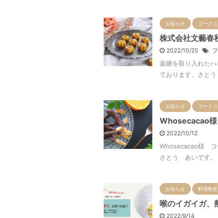
お知らせ
フードコ
株式会社文藝春秋
2022/10/25
フ
薬膳を取り入れたハ
ております、さとう 
お知らせ
フードコ
Whosecac
2022/10/12
Whosecaca
さとう あいです。 
お知らせ
料理教室
喉のイガイガ、
2022/9/14