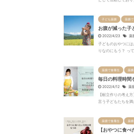
子ども薬膳
薬膳で
お腹が減った子
2022/4/23
薬
子どものおやつには
りなのにもう？ って
薬膳で食養生
薬膳
毎日の料理時間
2022/4/12
薬
【献立作りの考え方
言う子どもたちを満
薬膳で食養生
薬膳
【おやつに食べ