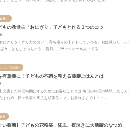
食養生
どもの救世主「おにぎり」子どもと作る３つのコツ
膳
おにぎりを！作り方のコツ！ 育ち盛りの子どもっていつも、お腹減ったーっ
思うこともしょっちゅう… 胃袋にブラックホール入ってる ...
についての想い
を有意義に！子どもの不調を整える薬膳ごはんとは
膳
】充実した料理時間にするために必要なこととは 毎日の料理の時間、楽しん
たすため、日々食事の支度を頑張るママ、お疲れさまです＾＾ ...
食材
たい薬膳】子どもの花粉症、貧血、夜泣きに大活躍のなつめ